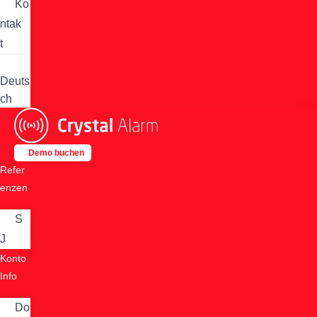
Ko
ntak
t
Deuts
ch
Demo buchen
Refer
enzen
S
J
Konto
Info
Do