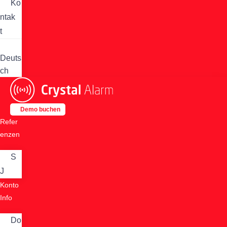
Ko
ntak
t
Deuts
ch
Demo buchen
Refer
enzen
S
J
Konto
Info
Do